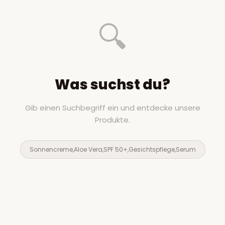
🔍
Was suchst du?
Gib einen Suchbegriff ein und entdecke unsere
Produkte.
Sonnencreme,Aloe Vera,SPF 50+,Gesichtspflege,Serum