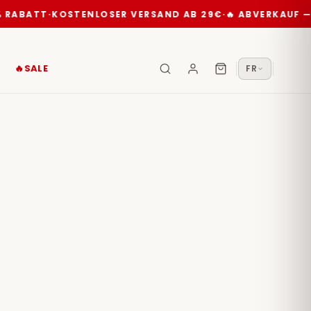
 RABATT
·
KOSTENLOSER VERSAND AB 29€
·
🔥 ABVERKAUF — 
🔥SALE
FR