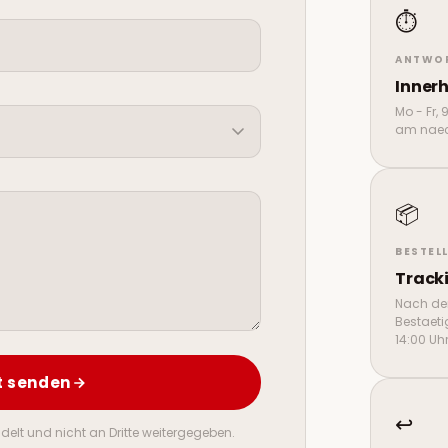
⏱️
ANTWOR
Inner
Mo - Fr,
am naec
📦
BESTEL
Tracki
Nach de
Bestaeti
14:00 Uh
t senden
↩️
elt und nicht an Dritte weitergegeben.