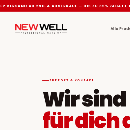
 VERSAND AB 29€
·
🔥 ABVERKAUF — BIS ZU 35% RABATT
·
KO
Alle Pro
SUPPORT & KONTAKT
Wir sind
für dich 