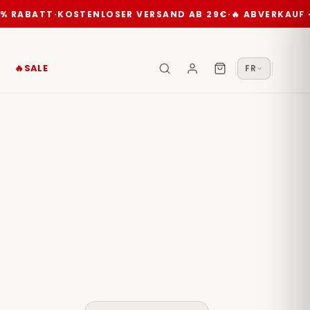
% RABATT
·
KOSTENLOSER VERSAND AB 29€
·
🔥 ABVERKAUF —
🔥SALE
FR