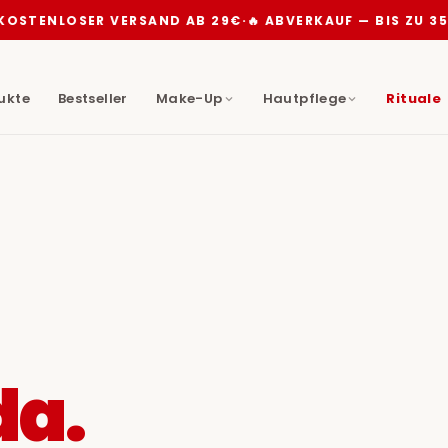
STENLOSER VERSAND AB 29€
·
🔥 ABVERKAUF — BIS ZU 35
dukte
Bestseller
Make-Up
Hautpflege
Rituale
da.