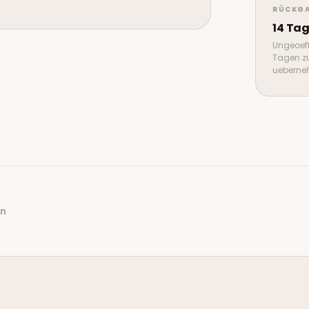
RÜCKGA
14 Ta
Ungeoeff
Tagen z
ueberneh
en