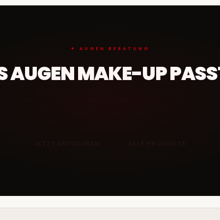
✦ AUGEN BERATUNG
 AUGEN MAKE-UP PASST
Von Eyeliner bis Lashes — wir helfen dir den perfekten
Augen-Look zu kreieren.
JETZT ENTDECKEN
ALLE PRODUKTE