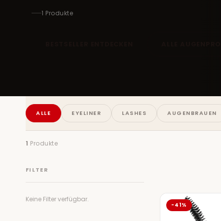
1 Produkte
BESTSELLER ENTDECKEN
ALLE AUGENPR
ALLE
EYELINER
LASHES
AUGENBRAUEN
1
Produkte
FILTER
Keine Filter verfügbar.
-41%