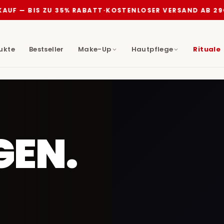
UF — BIS ZU 35% RABATT
·
KOSTENLOSER VERSAND AB 29€
·
dukte
Bestseller
Make-Up
Hautpflege
Rituale
GEN.