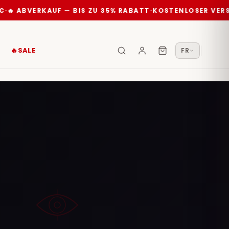
🔥 ABVERKAUF — BIS ZU 35% RABATT
·
KOSTENLOSER VERSA
🔥SALE
FR