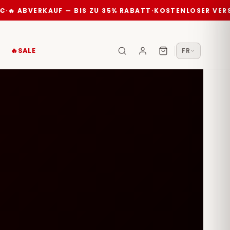
·
🔥 ABVERKAUF — BIS ZU 35% RABATT
·
KOSTENLOSER VERS
🔥SALE
FR