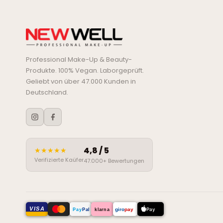
Professional Make-Up & Beauty-
Produkte. 100% Vegan. Laborgeprüft.
Geliebt von über 47.000 Kunden in
Deutschland.
4,8 / 5
★★★★★
Verifizierte Kaüfer
47.000+ Bewertungen
VISA
Pay
Pal
giro
pay
Pay
klarna