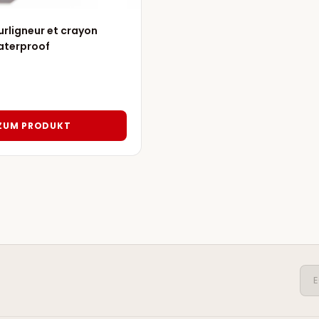
urligneur et crayon
aterproof
ZUM PRODUKT