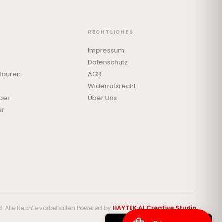
RECHTLICHES
Impressum
Datenschutz
touren
AGB
Widerrufsrecht
ber
Über Uns
er
 Alle Rechte vorbehalten.
Powered by
HAYTEK AI Creative Studio