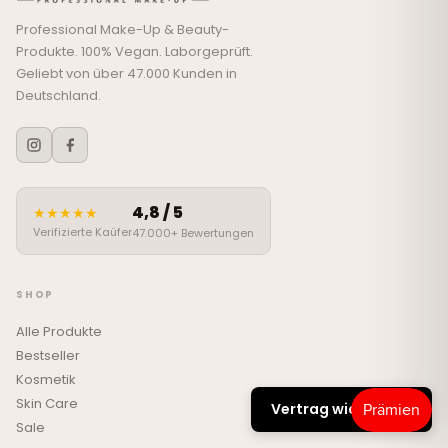
Professional Make-Up & Beauty-
Produkte. 100% Vegan. Laborgeprüft.
Geliebt von über 47.000 Kunden in
Deutschland.
4,8 / 5
★★★★★
Verifizierte Kaüfer
47.000+ Bewertungen
SHOP
Alle Produkte
Bestseller
Kosmetik
Skin Care
Vertrag widerrufen
Sale