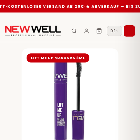
ENLOSER VERSAND AB 29€
·
🔥 ABVERKAUF — BIS ZU 35% R
DE
LIFT ME UP MASCARA 8ML