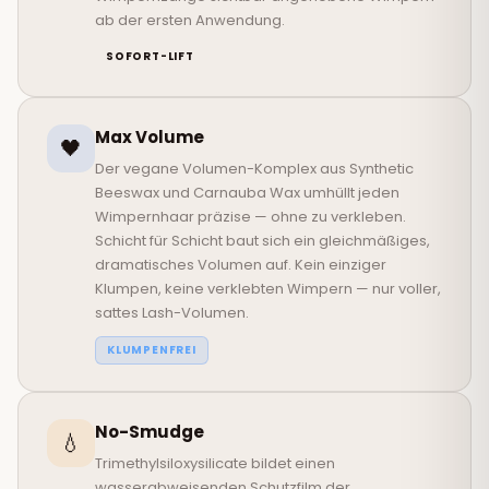
ab der ersten Anwendung.
SOFORT-LIFT
Max Volume
🖤
Der vegane Volumen-Komplex aus Synthetic
Beeswax und Carnauba Wax umhüllt jeden
Wimpernhaar präzise — ohne zu verkleben.
Schicht für Schicht baut sich ein gleichmäßiges,
dramatisches Volumen auf. Kein einziger
Klumpen, keine verklebten Wimpern — nur voller,
sattes Lash-Volumen.
KLUMPENFREI
No-Smudge
💧
Trimethylsiloxysilicate bildet einen
wasserabweisenden Schutzfilm der