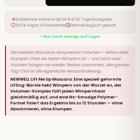
Kostenloser Versand ab 29 €
30 Tage Rückgabe
100 % Vegan & Parabenfrei
Dermatologisch geprüft
⚡ Nur noch wenige auf Lager
Die meisten Mascaras versprechen Volumen — liefern aber
Klumpen. Oder sie heben Wimpern an — und nach zwei
Stunden hängen sie wieder. Beides zusammen, den ganzen
Tag? Das ist die eigentliche Herausforderung.
NEWWELL Lift Me Up Mascara: Eine speziell geformte
Lifting-Bürste hebt Wimpern von der Wurzel an, der
Volumen-Komplex füllt jeden Wimpernhaar
gleichmäßig auf, und eine No-Smudge Polymer-
Formel fixiert das Ergebnis bis zu 12 Stunden — ohne
Abschmieren, ohne Klumpen.