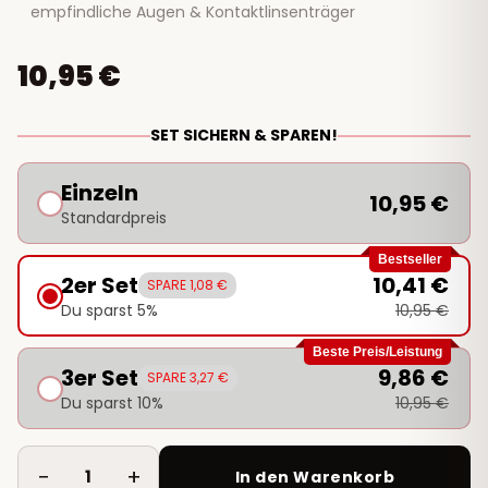
empfindliche Augen & Kontaktlinsenträger
10,95 €
SET SICHERN & SPAREN!
Einzeln
10,95 €
Standardpreis
Bestseller
2er Set
10,41 €
SPARE 1,08 €
Du sparst 5%
10,95 €
Beste Preis/Leistung
3er Set
9,86 €
SPARE 3,27 €
Du sparst 10%
10,95 €
−
+
1
In den Warenkorb