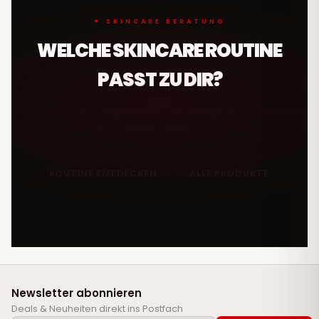
✦ SKINCARE BERATUNG
WELCHE SKINCARE ROUTINE
PASST ZU DIR?
Von Serum bis Pflegecreme — wir helfen dir die perfekte
Routine für deinen Hauttyp zu finden.
ROUTINE ENTDECKEN
ALLE PRODUKTE
Newsletter abonnieren
Deals & Neuheiten direkt ins Postfach