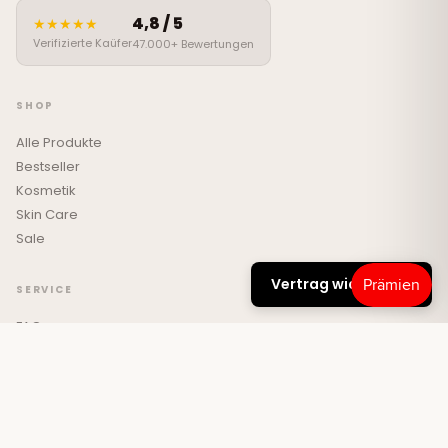
4,8 / 5
★★★★★
Verifizierte Kaüfer
47.000+ Bewertungen
SHOP
Alle Produkte
Bestseller
Kosmetik
Skin Care
Sale
Vertrag widerrufen
SERVICE
FAQ
Kontakt
Versand & Retouren
Prämien
Beauty Ratgeber
Affiliate Partner