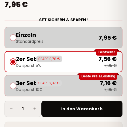
7,95 €
SET SICHERN & SPAREN!
Einzeln
7,95 €
Standardpreis
Bestseller
2er Set
7,56 €
SPARE 0,78 €
Du sparst 5%
7,95 €
Beste Preis/Leistung
3er Set
7,16 €
SPARE 2,37 €
Du sparst 10%
7,95 €
−
+
1
In den Warenkorb