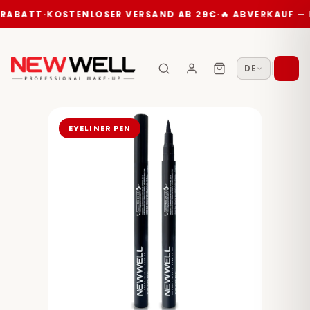
ATT
·
KOSTENLOSER VERSAND AB 29€
·
🔥 ABVERKAUF — BIS 
DE
EYELINER PEN