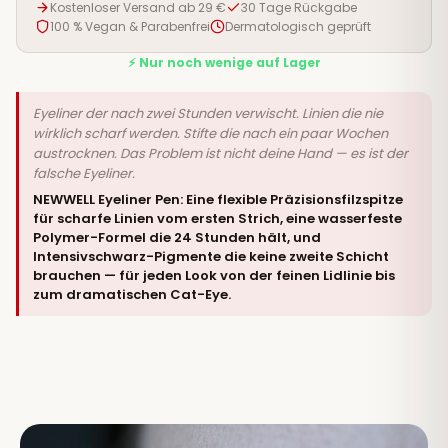
Kostenloser Versand ab 29 €
30 Tage Rückgabe
100 % Vegan & Parabenfrei
Dermatologisch geprüft
⚡ Nur noch wenige auf Lager
Eyeliner der nach zwei Stunden verwischt. Linien die nie
wirklich scharf werden. Stifte die nach ein paar Wochen
austrocknen. Das Problem ist nicht deine Hand — es ist der
falsche Eyeliner.
NEWWELL Eyeliner Pen: Eine flexible Präzisionsfilzspitze
für scharfe Linien vom ersten Strich, eine wasserfeste
Polymer-Formel die 24 Stunden hält, und
Intensivschwarz-Pigmente die keine zweite Schicht
brauchen — für jeden Look von der feinen Lidlinie bis
zum dramatischen Cat-Eye.