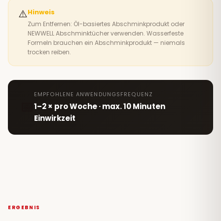
⚠️
Hinweis
Zum Entfernen: Öl-basiertes Abschminkprodukt oder
NEWWELL Abschminktücher verwenden. Wasserfeste
Formeln brauchen ein Abschminkprodukt — niemals
trocken reiben.
EMPFOHLENE ANWENDUNGSFREQUENZ
📅
1–2 × pro Woche · max. 10 Minuten
Einwirkzeit
ERGEBNIS