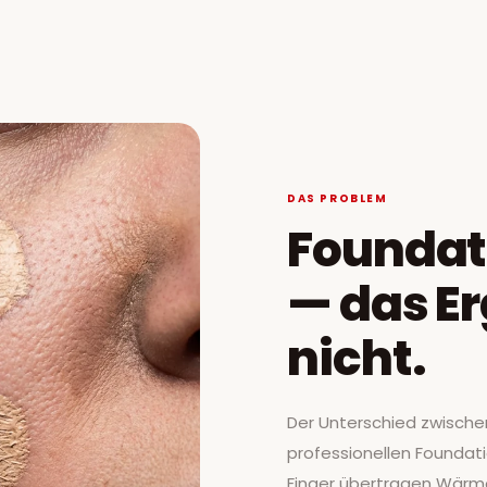
DAS PROBLEM
Foundat
— das Er
nicht.
Der Unterschied zwisch
professionellen Foundati
Finger übertragen Wärme 