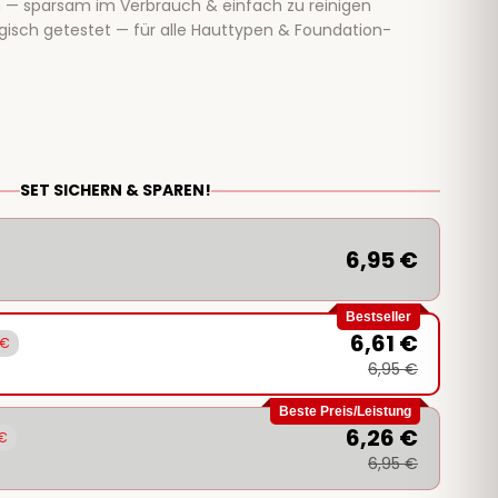
 — sparsam im Verbrauch & einfach zu reinigen
isch getestet — für alle Hauttypen & Foundation-
SET SICHERN & SPAREN!
6,95 €
Bestseller
6,61 €
 €
6,95 €
Beste Preis/Leistung
6,26 €
 €
6,95 €