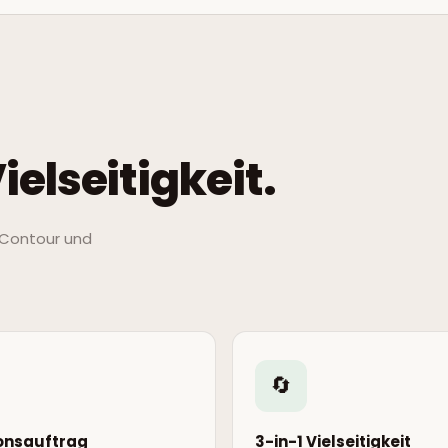
ielseitigkeit.
, Contour und
🔄
ionsauftrag
3-in-1 Vielseitigkeit