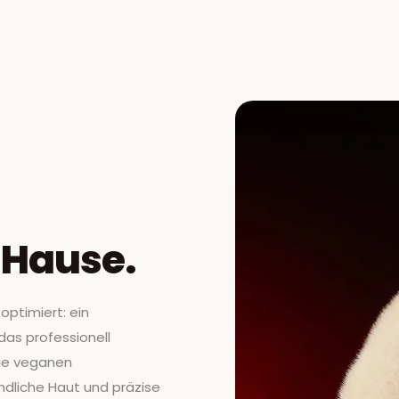
u Hause.
optimiert: ein
das professionell
Die veganen
ndliche Haut und präzise