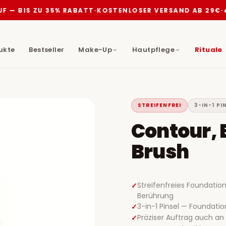
 BIS ZU 35% RABATT
·
KOSTENLOSER VERSAND AB 29€
·
🔥 A
ukte
Bestseller
Make-Up
Hautpflege
Rituale
STREIFENFREI
3-IN-1 PI
Contour, 
Brush
Streifenfreies Foundatio
Berührung
3-in-1 Pinsel — Foundati
Präziser Auftrag auch an