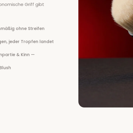
onomische Griff gibt
hmäßig ohne Streifen
en, jeder Tropfen landet
npartie & Kinn —
 Blush