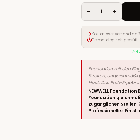
−
+
1
Kostenloser Versand ab 
Dermatologisch geprüft
⚡ 4
Foundation mit den Fing
Streifen, ungleichmäßig
Haut. Das Profi-Ergebni
NEWWELL Foundation Br
Foundation gleichmäßi
zugänglichen Stellen. 
Professionelles Finish