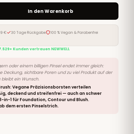
In den Warenkorb
29 €
30 Tage Rückgabe
100 % Vegan & Parabenfrei
7.529+ Kunden vertrauen NEWWELL
ern oder einem billigen Pinsel endet immer gleich:
e Deckung, sichtbare Poren und zu viel Produkt auf der
s bleibt ein Wunsch.
ush: Vegane Präzisionsborsten verteilen
g, deckend und streifenfrei — auch an schwer
3-in-1 für Foundation, Contour und Blush.
 ab dem ersten Pinselstrich.