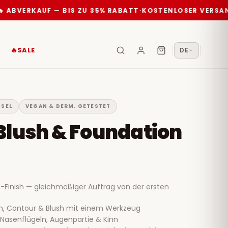
BVERKAUF — BIS ZU 35% RABATT
·
KOSTENLOSER VERSAND A
🔥SALE
DE
NSEL
VEGAN & DERM. GETESTET
Blush & Foundation
n-Finish — gleichmäßiger Auftrag von der ersten
on, Contour & Blush mit einem Werkzeug
 Nasenflügeln, Augenpartie & Kinn