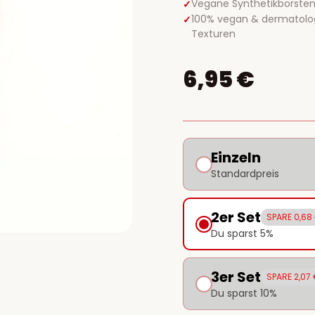
Vegane Synthetikborsten
100% vegan & dermatolog
Texturen
6,95 €
Einzeln
Standardpreis
2er Set
SPARE 0,68
Du sparst 5%
3er Set
SPARE 2,07
Du sparst 10%