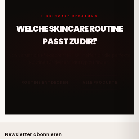
✦ SKINCARE BERATUNG
WELCHE SKINCARE ROUTINE
PASST ZU DIR?
Von Serum bis Pflegecreme — wir helfen dir die perfekte
Routine für deinen Hauttyp zu finden.
ROUTINE ENTDECKEN
ALLE PRODUKTE
Newsletter abonnieren