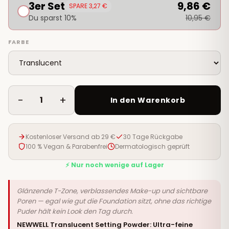
3er Set
9,86 €
SPARE 3,27 €
Du sparst 10%
10,95 €
FARBE
−
+
1
In den Warenkorb
Kostenloser Versand ab 29 €
30 Tage Rückgabe
100 % Vegan & Parabenfrei
Dermatologisch geprüft
⚡ Nur noch wenige auf Lager
Glänzende T-Zone, verblassendes Make-up und sichtbare
Poren — egal wie gut die Foundation sitzt, ohne das richtige
Puder hält kein Look den Tag durch.
NEWWELL Translucent Setting Powder: Ultra-feine