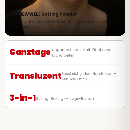
Mit NEWWELL Setting Powder
Mattiertes, frisches Velvet-Finish, fixiertes Make-up, optisch
verfeinerte Poren
Ganztags
Langanhaltender Matt-Effekt ohne
Nacharbeiten
Transluzent
Passt sich jedem Hautton an —
kein Weißstich
3-in-1
Setting · Baking · Mittags-Refresh