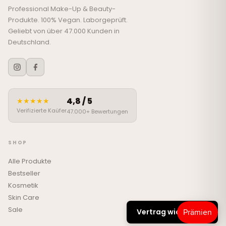
Professional Make-Up & Beauty-
Produkte. 100% Vegan. Laborgeprüft.
Geliebt von über 47.000 Kunden in
Deutschland.
4,8 / 5
★★★★★
Verifizierte Kaüfer
47.000+ Bewertungen
SHOP
Alle Produkte
Bestseller
Kosmetik
Skin Care
Sale
Vertrag widerrufen