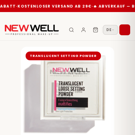
T
·
KOSTENLOSER VERSAND AB 29€
·
🔥 ABVERKAUF — BIS ZU
DE
TRANSLUCENT SETTING POWDER