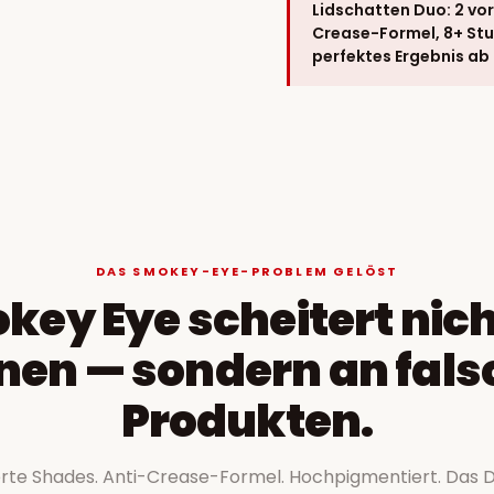
Lidschatten Duo: 2 vo
Crease-Formel, 8+ St
perfektes Ergebnis ab
DAS SMOKEY-EYE-PROBLEM GELÖST
key Eye scheitert nich
en — sondern an fal
Produkten.
erte Shades. Anti-Crease-Formel. Hochpigmentiert. Das D