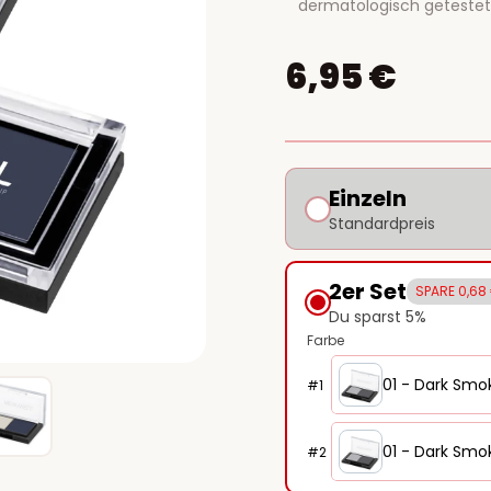
dermatologisch getestet
6,95 €
Einzeln
Standardpreis
2er Set
SPARE 0,68
Du sparst 5%
Farbe
01 - Dark Smo
#
1
01 - Dark Smo
#
2