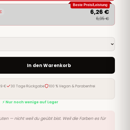
Beste Preis/Leistung
6,26 €
 €
6,95 €
In den Warenkorb
29 €
30 Tage Rückgabe
100 % Vegan & Parabenfrei
⚡ Nur noch wenige auf Lager
ten — nicht weil du geübt bist. Weil die Farben es für