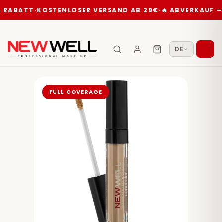
BATT
·
KOSTENLOSER VERSAND AB 29€
·
🔥 ABVERKAUF — BIS
DE
FULL COVERAGE