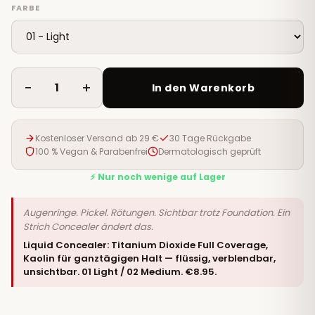
FARBE
−
+
1
In den Warenkorb
Kostenloser Versand ab 29 €
30 Tage Rückgabe
100 % Vegan & Parabenfrei
Dermatologisch geprüft
⚡ Nur noch wenige auf Lager
Augenringe. Pickel. Rötungen. Sichtbar trotz Foundation. Ein
Strich Concealer ändert das.
Liquid Concealer: Titanium Dioxide Full Coverage,
Kaolin für ganztägigen Halt — flüssig, verblendbar,
unsichtbar. 01 Light / 02 Medium. €8.95.