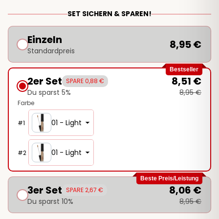
SET SICHERN & SPAREN!
Einzeln
8,95 €
Standardpreis
Bestseller
2er Set
8,51 €
SPARE 0,88 €
Du sparst 5%
8,95 €
Farbe
01 - Light
#
1
01 - Light
#
2
Beste Preis/Leistung
3er Set
8,06 €
SPARE 2,67 €
Du sparst 10%
8,95 €