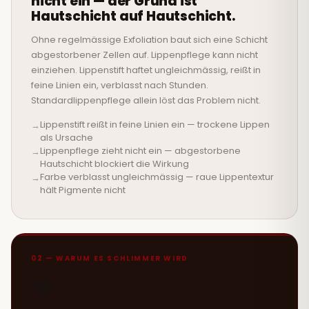
nicht ein — der Grund ist
Hautschicht auf Hautschicht.
Ohne regelmässige Exfoliation baut sich eine Schicht
abgestorbener Zellen auf. Lippenpflege kann nicht
einziehen. Lippenstift haftet ungleichmässig, reißt in
feine Linien ein, verblasst nach Stunden.
Standardlippenpflege allein löst das Problem nicht.
Lippenstift reißt in feine Linien ein — trockene Lippen
als Ursache
Lippenpflege zieht nicht ein — abgestorbene
Hautschicht blockiert die Wirkung
Farbe verblasst ungleichmässig — raue Lippentextur
hält Pigmente nicht
02 — WARUM ES SCHLIMMER WIRD
🍓