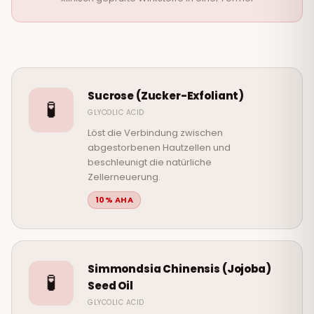
Sucrose (Zucker-Exfoliant)
🧪
GLYCOLIC ACID
Löst die Verbindung zwischen
abgestorbenen Hautzellen und
beschleunigt die natürliche
Zellerneuerung.
10% AHA
Simmondsia Chinensis (Jojoba)
🧪
Seed Oil
GLYCOLIC ACID