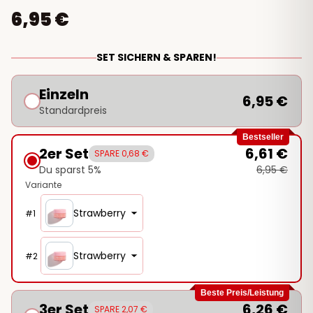
6,95 €
SET SICHERN & SPAREN!
Einzeln
6,95 €
Standardpreis
Bestseller
2er Set
6,61 €
SPARE 0,68 €
Du sparst 5%
6,95 €
Variante
Strawberry
#
1
Strawberry
#
2
Beste Preis/Leistung
3er Set
6,26 €
SPARE 2,07 €