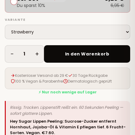
Du sparst 10%
6,95 €
VARIANTE
−
+
1
In den Warenkorb
Kostenloser Versand ab 29 €
30 Tage Rückgabe
100 % Vegan & Parabenfrei
Dermatologisch geprüft
⚡ Nur noch wenige auf Lager
Rissig. Trocken. Lippenstift reißt ein. 60 Sekunden Peeling —
sofort glattere Lippen.
Hey Sugar Lippen Peeling: Sucrose-Zucker entfernt
Hornhaut, Jojoba-Öl & Vitamin E pflegen tief. 6 Frucht-
Sorten. Vegan. €7.60.