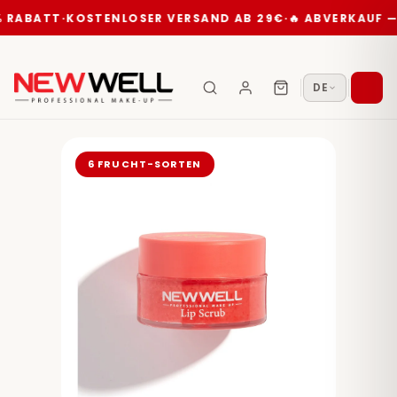
ABATT
·
KOSTENLOSER VERSAND AB 29€
·
🔥 ABVERKAUF — BI
DE
6 FRUCHT-SORTEN