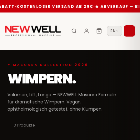
ABATT
·
KOSTENLOSER VERSAND AB 29€
·
🔥 ABVERKAUF — BI
EN
✦ MASCARA KOLLEKTION 2026
WIMPERN.
Volumen, Lift, Länge — NEWWELL Mascara Formeln
für dramatische Wimpern. Vegan,
ophthalmologisch getestet, ohne Klumpen.
3 Produkte