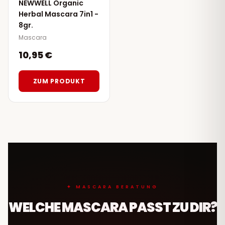
NEWWELL Organic
Herbal Mascara 7in1 -
8gr.
Mascara
10,95 €
ZUM PRODUKT
✦ MASCARA BERATUNG
WELCHE MASCARA PASST ZU DIR?